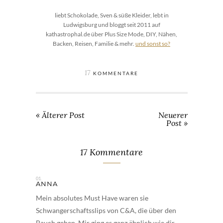
liebt Schokolade, Sven & süße Kleider, lebt in
Ludwigsburg und bloggt seit 2011 auf
kathastrophal.de über Plus Size Mode, DIY, Nähen,
Backen, Reisen, Familie & mehr.
und sonst so?
17
KOMMENTARE
« Älterer Post
Neuerer
Post »
17 Kommentare
ANNA
Mein absolutes Must Have waren sie
Schwangerschaftsslips von C&A, die über den
Bauch gehen. Mir ging es ganz ähnlich wie dir