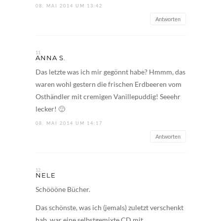
08. MAI 2014 UM 13:42
Antworten
ANNA S.
Das letzte was ich mir gegönnt habe? Hmmm, das
waren wohl gestern die frischen Erdbeeren vom
Osthändler mit cremigen Vanillepuddig! Seeehr
lecker! 🙂
08. MAI 2014 UM 14:17
Antworten
NELE
Schöööne Bücher.
Das schönste, was ich (jemals) zuletzt verschenkt
hab, war eine selbstgemixte CD mit