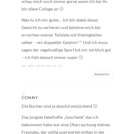
schau mich noch immer gerne wenn ich bei ihr
bin diese Collage an 🙂
Was tu ich mir gutes… Ich bin dabei etwas
Gewicht zu verlieren und belohne mich bei
erreichen meiner Teilziele mit Kleinigkeiten
selber – ein doppelter Gewinn^^ Und ich muss
sagen der regelmäßige Sport tut mir wirklich gut
– ich fühl danach immer super 🙂
08. MAI 2014 UM 21:33
Antworten
CONNY
Die Bücher sind ja absolut entzückend 🙂
Das jüngste fabelhafte „Geschenk“ das ich
bekommen habe war eine Überraschung meines
Freundes, der völlig unerwartet mitten in der