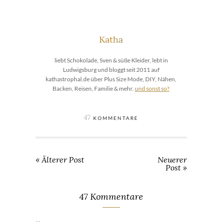
Katha
liebt Schokolade, Sven & süße Kleider, lebt in
Ludwigsburg und bloggt seit 2011 auf
kathastrophal.de über Plus Size Mode, DIY, Nähen,
Backen, Reisen, Familie & mehr.
und sonst so?
47
KOMMENTARE
« Älterer Post
Neuerer
Post »
47 Kommentare