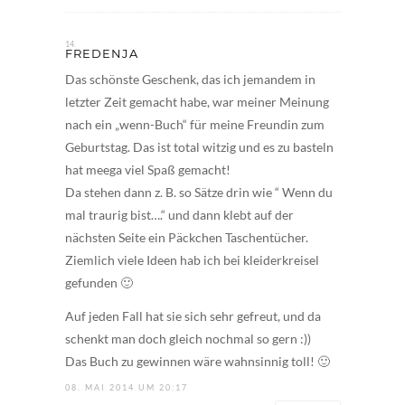
FREDENJA
Das schönste Geschenk, das ich jemandem in
letzter Zeit gemacht habe, war meiner Meinung
nach ein „wenn-Buch“ für meine Freundin zum
Geburtstag. Das ist total witzig und es zu basteln
hat meega viel Spaß gemacht!
Da stehen dann z. B. so Sätze drin wie “ Wenn du
mal traurig bist….“ und dann klebt auf der
nächsten Seite ein Päckchen Taschentücher.
Ziemlich viele Ideen hab ich bei kleiderkreisel
gefunden 🙂
Auf jeden Fall hat sie sich sehr gefreut, und da
schenkt man doch gleich nochmal so gern :))
Das Buch zu gewinnen wäre wahnsinnig toll! 🙂
08. MAI 2014 UM 20:17