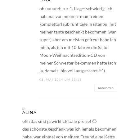
oh uuuund: zur 1. frage: schwierig. ich
hab mal von meinerr mama einen
kompletturlaub fünf tage in istanbul mit
meiner tante geschenkt bekommen (war
super) aber am meisten gefreut habe ich
mich, als ich mit 10 Jahren die Sailor
Moon-Weihnachtsedition-CD von
meiner Schwester bekommen hatte (ach
ja, damals: bin voll ausgerastet ^^)
08. MAI 2014 UM 13:18
Antworten
ALINA
ohh das sind ja wirklich tolle preise! 🙂
das schönste geschenk was ich jemals bekommen
habe, war einmal von meinem Freund eine Kette