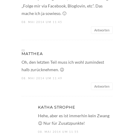
„Folge mir via Facebook, Bloglovin, etc“. Das
mache ich ja sowieso. 🙂
08. MAI 2014 UM 11:45
Antworten
MATTHEA
Oh, den letzten Teil muss ich wohl zumindest
halb zurücknehmen. 😉
08. MAI 2014 UM 11:49
Antworten
KATHA STROPHE
Hehe, aber es ist immerhin kein Zwang
😉 Nur für Zusatzpunkte!
08. MAI 2014 UM 11:55